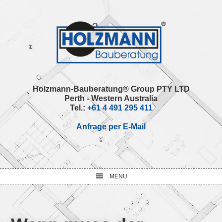
Skip
Skip
Skip
Skip
to
to
to
to
primary
main
primary
footer
navigation
content
sidebar
Holzmann-Bauberatung® Group PTY LTD
Perth - Western Australia
Tel.:
+61 4 491 295 411
Anfrage per E-Mail
MENU