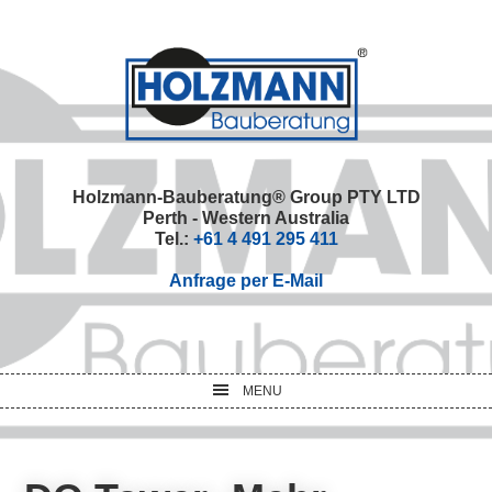
Skip
Skip
Skip
Skip
to
to
to
to
primary
main
primary
footer
navigation
content
sidebar
Holzmann-Bauberatung® Group PTY LTD
Perth - Western Australia
Tel.:
+61 4 491 295 411
Anfrage per E-Mail
MENU