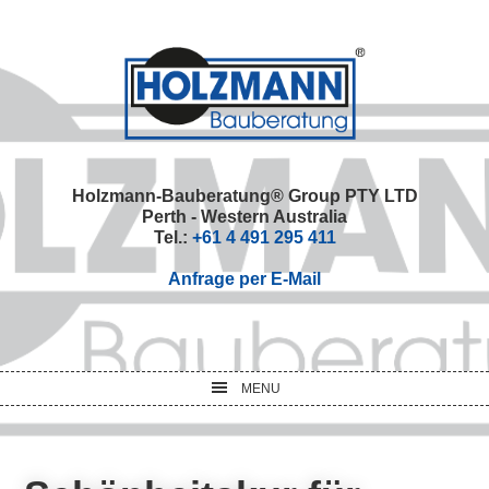
Skip
Skip
Skip
Skip
to
to
to
to
primary
main
primary
footer
navigation
content
sidebar
Holzmann-Bauberatung® Group PTY LTD
Perth - Western Australia
Tel.:
+61 4 491 295 411
Anfrage per E-Mail
MENU