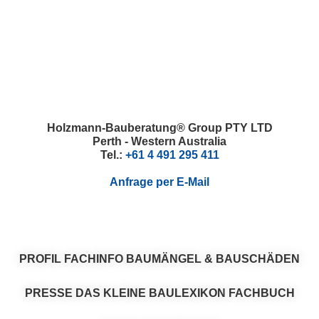
Skip
Skip
Skip
Skip
to
to
to
to
primary
main
primary
footer
navigation
content
sidebar
Holzmann-Bauberatung® Group PTY LTD
Perth - Western Australia
Tel.:
+61 4 491 295 411
Anfrage per E-Mail
PROFIL
FACHINFO
BAUMÄNGEL & BAUSCHÄDEN
PRESSE
DAS KLEINE BAULEXIKON
FACHBUCH