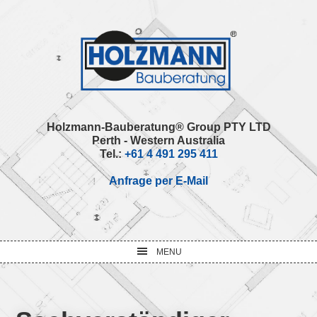
Skip
Skip
Skip
Skip
to
to
to
to
primary
main
primary
footer
navigation
content
sidebar
Holzmann-Bauberatung® Group PTY LTD
Perth - Western Australia
Tel.:
+61 4 491 295 411
Anfrage per E-Mail
MENU