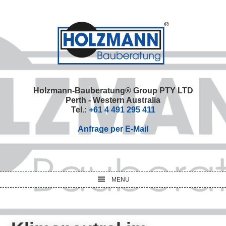
Skip
Skip
Skip
Skip
to
to
to
to
primary
main
primary
footer
navigation
content
sidebar
Holzmann-Bauberatung® Group PTY LTD
Perth - Western Australia
Tel.:
+61 4 491 295 411
Anfrage per E-Mail
MENU