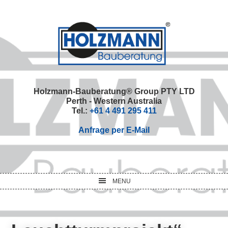
Skip
Skip
Skip
Skip
to
to
to
to
primary
main
primary
footer
navigation
content
sidebar
Holzmann-Bauberatung® Group PTY LTD
Perth - Western Australia
Tel.:
+61 4 491 295 411
Anfrage per E-Mail
MENU