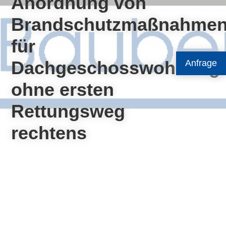
Anordnung von
Brandschutzmaßnahme
für
Dachgeschosswohnung
Anfrage
ohne ersten
Rettungsweg
rechtens