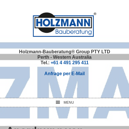
Skip
Skip
Skip
Skip
to
to
to
to
primary
main
primary
footer
navigation
content
sidebar
Holzmann-Bauberatung® Group PTY LTD
Perth - Western Australia
Tel.:
+61 4 491 295 411
Anfrage per E-Mail
MENU