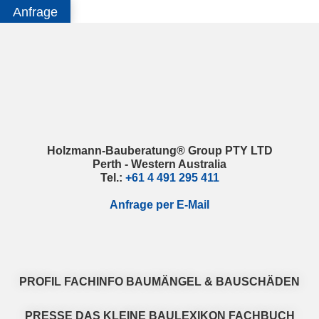
Anfrage
Skip
Skip
Skip
Skip
to
to
to
to
primary
main
primary
footer
navigation
content
sidebar
Holzmann-Bauberatung® Group PTY LTD
Perth - Western Australia
Tel.:
+61 4 491 295 411
Anfrage per E-Mail
PROFIL
FACHINFO
BAUMÄNGEL & BAUSCHÄDEN
PRESSE
DAS KLEINE BAULEXIKON
FACHBUCH