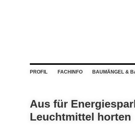
Skip
Skip
Skip
Skip
to
to
to
to
primary
main
primary
footer
navigation
content
sidebar
PROFIL
FACHINFO
BAUMÄNGEL & 
Aus für Energiespar
Leuchtmittel horten