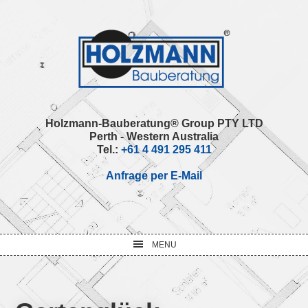
Skip
Skip
Skip
Skip
to
to
to
to
primary
main
primary
footer
navigation
content
sidebar
Holzmann-Bauberatung® Group PTY LTD
Perth - Western Australia
Tel.:
+61 4 491 295 411
Anfrage per E-Mail
MENU