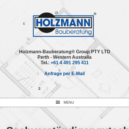
Skip
Skip
Skip
Skip
to
to
to
to
primary
main
primary
footer
navigation
content
sidebar
Holzmann-Bauberatung® Group PTY LTD
Perth - Western Australia
Tel.:
+61 4 491 295 411
Anfrage per E-Mail
MENU