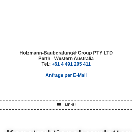
Skip
Skip
Skip
Skip
to
to
to
to
primary
main
primary
footer
navigation
content
sidebar
Holzmann-Bauberatung® Group PTY LTD
Perth - Western Australia
Tel.:
+61 4 491 295 411
Anfrage per E-Mail
MENU