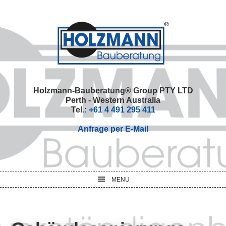
Skip
Skip
Skip
Skip
to
to
to
to
primary
main
primary
footer
navigation
content
sidebar
Holzmann-Bauberatung® Group PTY LTD
Perth - Western Australia
Tel.:
+61 4 491 295 411
Anfrage per E-Mail
MENU