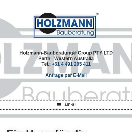
Skip
Skip
Skip
Skip
to
to
to
to
primary
main
primary
footer
navigation
content
sidebar
Holzmann-Bauberatung® Group PTY LTD
Perth - Western Australia
Tel.:
+61 4 491 295 411
Anfrage per E-Mail
MENU