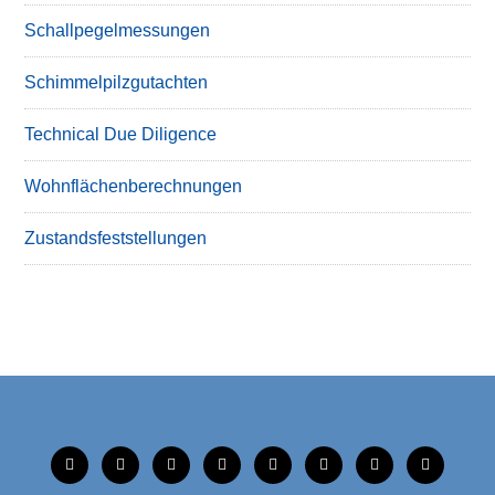
Schallpegelmessungen
Schimmelpilzgutachten
Technical Due Diligence
Wohnflächenberechnungen
Zustandsfeststellungen
tiktok
instagram
facebook
linkedin
xing
linkedin
mobile
mail