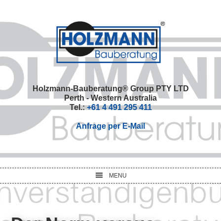
Skip
Skip
Skip
Skip
to
to
to
to
primary
main
primary
footer
navigation
content
sidebar
Holzmann-Bauberatung® Group PTY LTD
Perth - Western Australia
Tel.:
+61 4 491 295 411
Anfrage per E-Mail
MENU