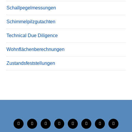
Schallpegelmessungen
Schimmelpilzgutachten
Technical Due Diligence
Wohnflächenberechnungen
Zustandsfeststellungen
tiktok
instagram
facebook
linkedin
xing
linkedin
mobile
mail