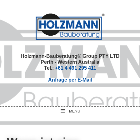
Skip
Skip
Skip
Skip
to
to
to
to
primary
main
primary
footer
navigation
content
sidebar
Holzmann-Bauberatung® Group PTY LTD
Perth - Western Australia
Tel.:
+61 4 491 295 411
Anfrage per E-Mail
MENU