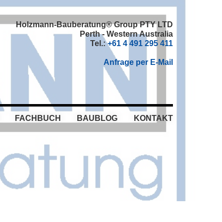
Holzmann-Bauberatung® Group PTY LTD
Perth - Western Australia
Tel.:
+61 4 491 295 411
Anfrage per E-Mail
FACHBUCH
BAUBLOG
KONTAKT