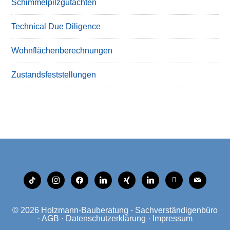
Schimmelpilzgutachten
Technical Due Diligence
Wohnflächenberechnungen
Zustandsfeststellungen
tiktok
instagram
facebook
linkedin
xing
linkedin
mobile
mail
© 2026
Holzmann-Bauberatung - Sachverständigenbüro
·
AGB
·
Datenschutzerklärung
·
Impressum