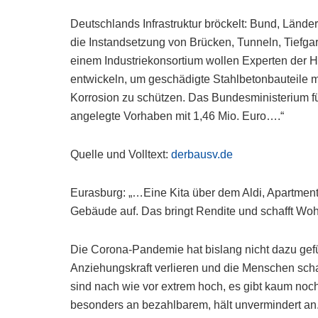
Deutschlands Infrastruktur bröckelt: Bund, Länd
die Instandsetzung von Brücken, Tunneln, Tiefg
einem Industriekonsortium wollen Experten der 
entwickeln, um geschädigte Stahlbetonbauteile m
Korrosion zu schützen. Das Bundesministerium fü
angelegte Vorhaben mit 1,46 Mio. Euro….“
Quelle und Volltext:
derbausv.de
Eurasburg: „…Eine Kita über dem Aldi, Apartmen
Gebäude auf. Das bringt Rendite und schafft Wo
Die Corona-Pandemie hat bislang nicht dazu gefü
Anziehungskraft verlieren und die Menschen sch
sind nach wie vor extrem hoch, es gibt kaum no
besonders an bezahlbarem, hält unvermindert an