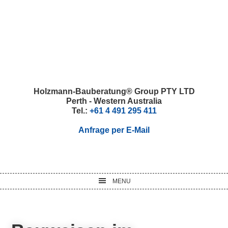
Skip
Skip
Skip
Skip
to
to
to
to
primary
main
primary
footer
navigation
content
sidebar
Holzmann-Bauberatung® Group PTY LTD
Perth - Western Australia
Tel.:
+61 4 491 295 411
Anfrage per E-Mail
MENU