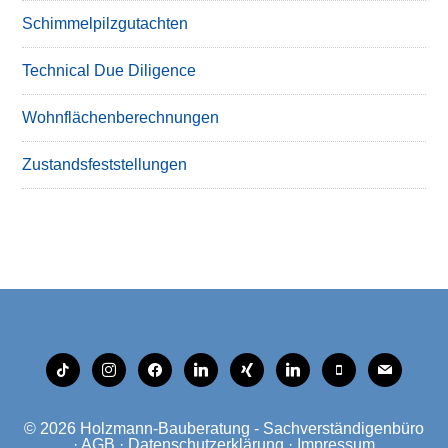
Schimmelpilzgutachten
Technical Due Diligence
Wohnflächenberechnungen
Zustandsfeststellungen
tiktok
instagram
facebook
linkedin
xing
linkedin
mobile
mail
© 2026
Holzmann-Bauberatung - Sachverständigenbüro
·
AGB
·
Datenschutzerklärung
·
Impressum