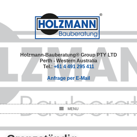
Skip
Skip
Skip
Skip
to
to
to
to
primary
main
primary
footer
navigation
content
sidebar
Holzmann-Bauberatung® Group PTY LTD
Perth - Western Australia
Tel.:
+61 4 491 295 411
Anfrage per E-Mail
MENU