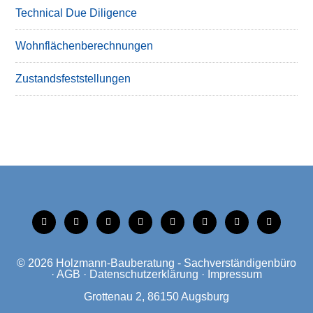
Technical Due Diligence
Wohnflächenberechnungen
Zustandsfeststellungen
tiktok
instagram
facebook
linkedin
xing
linkedin
mobile
mail
© 2026
Holzmann-Bauberatung - Sachverständigenbüro
·
AGB
·
Datenschutzerklärung
·
Impressum
Grottenau 2, 86150 Augsburg