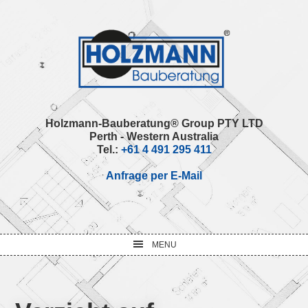
Skip
Skip
Skip
Skip
to
to
to
to
primary
main
primary
footer
navigation
content
sidebar
Holzmann-Bauberatung® Group PTY LTD
Perth - Western Australia
Tel.:
+61 4 491 295 411
Anfrage per E-Mail
MENU