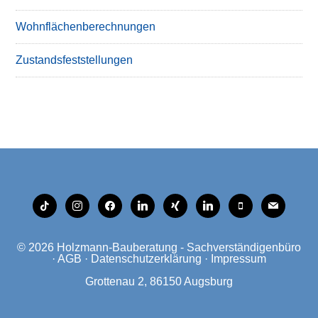
Wohnflächenberechnungen
Zustandsfeststellungen
tiktok
instagram
facebook
linkedin
xing
linkedin
mobile
mail
© 2026
Holzmann-Bauberatung - Sachverständigenbüro
·
AGB
·
Datenschutzerklärung
·
Impressum
Grottenau 2, 86150 Augsburg