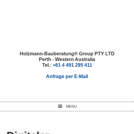
Skip
Skip
Skip
Skip
to
to
to
to
primary
main
primary
footer
navigation
content
sidebar
Holzmann-Bauberatung® Group PTY LTD
Perth - Western Australia
Tel.:
+61 4 491 295 411
Anfrage per E-Mail
MENU