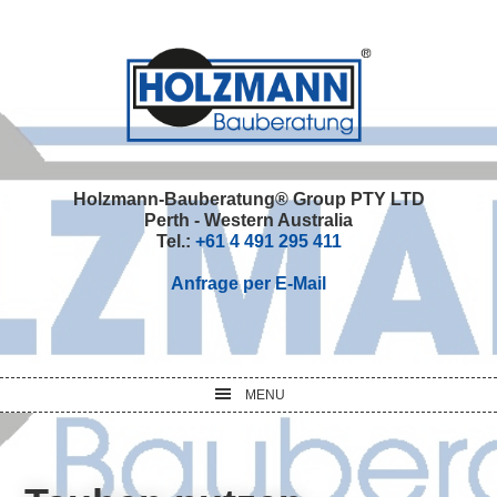
Skip
Skip
Skip
Skip
to
to
to
to
primary
main
primary
footer
navigation
content
sidebar
Holzmann-Bauberatung® Group PTY LTD
Perth - Western Australia
Tel.:
+61 4 491 295 411
Anfrage per E-Mail
MENU