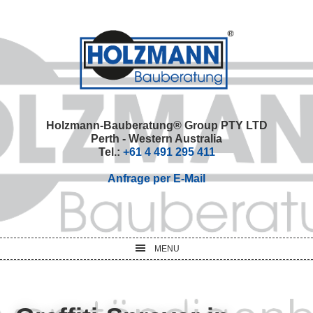
Skip
Skip
Skip
Skip
to
to
to
to
primary
main
primary
footer
navigation
content
sidebar
Holzmann-Bauberatung® Group PTY LTD
Perth - Western Australia
Tel.:
+61 4 491 295 411
Anfrage per E-Mail
MENU