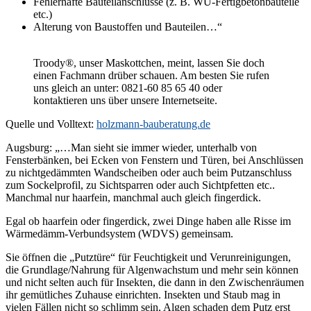
Fehlerhafte Bauteilanschlüsse (z. B. WU-Fertigbetonbauteile
etc.)
Alterung von Baustoffen und Bauteilen…“
Troody®, unser Maskottchen, meint, lassen Sie doch
einen Fachmann drüber schauen. Am besten Sie rufen
uns gleich an unter: 0821-60 85 65 40 oder
kontaktieren uns über unsere Internetseite.
Quelle und Volltext:
holzmann-bauberatung.de
Augsburg: „…Man sieht sie immer wieder, unterhalb von
Fensterbänken, bei Ecken von Fenstern und Türen, bei Anschlüssen
zu nichtgedämmten Wandscheiben oder auch beim Putzanschluss
zum Sockelprofil, zu Sichtsparren oder auch Sichtpfetten etc..
Manchmal nur haarfein, manchmal auch gleich fingerdick.
Egal ob haarfein oder fingerdick, zwei Dinge haben alle Risse im
Wärmedämm-Verbundsystem (WDVS) gemeinsam.
Sie öffnen die „Putztüre“ für Feuchtigkeit und Verunreinigungen,
die Grundlage/Nahrung für Algenwachstum und mehr sein können
und nicht selten auch für Insekten, die dann in den Zwischenräumen
ihr gemütliches Zuhause einrichten. Insekten und Staub mag in
vielen Fällen nicht so schlimm sein, Algen schaden dem Putz erst