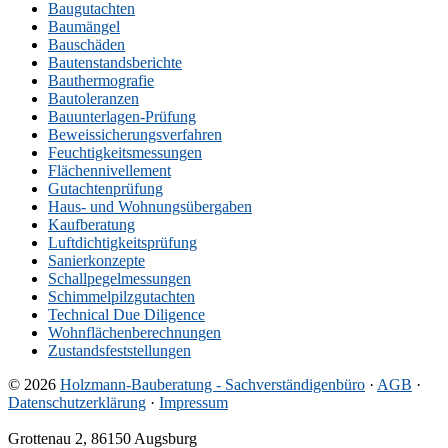
Baugutachten
Baumängel
Bauschäden
Bautenstandsberichte
Bauthermografie
Bautoleranzen
Bauunterlagen-Prüfung
Beweissicherungsverfahren
Feuchtigkeitsmessungen
Flächennivellement
Gutachtenprüfung
Haus- und Wohnungsübergaben
Kaufberatung
Luftdichtigkeitsprüfung
Sanierkonzepte
Schallpegelmessungen
Schimmelpilzgutachten
Technical Due Diligence
Wohnflächenberechnungen
Zustandsfeststellungen
© 2026
Holzmann-Bauberatung - Sachverständigenbüro
·
AGB
·
Datenschutzerklärung
·
Impressum
Grottenau 2, 86150 Augsburg