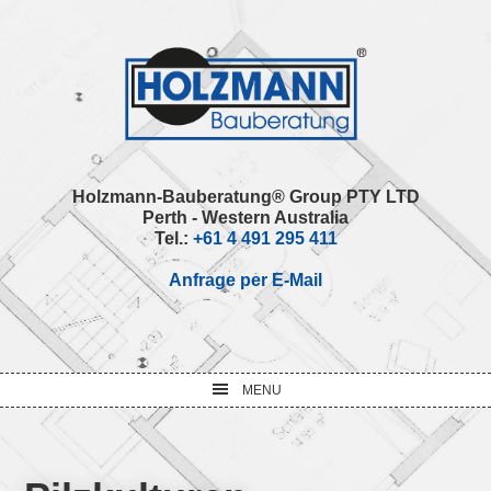
Skip
Skip
Skip
Skip
to
to
to
to
primary
main
primary
footer
navigation
content
sidebar
Holzmann-Bauberatung® Group PTY LTD
Perth - Western Australia
Tel.:
+61 4 491 295 411
Anfrage per E-Mail
MENU