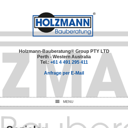
Skip
Skip
Skip
Skip
to
to
to
to
primary
main
primary
footer
navigation
content
sidebar
Holzmann-Bauberatung® Group PTY LTD
Perth - Western Australia
Tel.:
+61 4 491 295 411
Anfrage per E-Mail
MENU