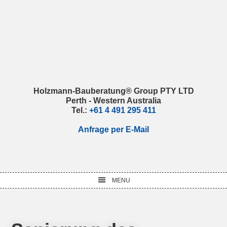
Skip
Skip
Skip
Skip
to
to
to
to
primary
main
primary
footer
navigation
content
sidebar
Holzmann-Bauberatung® Group PTY LTD
Perth - Western Australia
Tel.:
+61 4 491 295 411
Anfrage per E-Mail
MENU