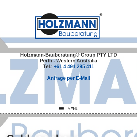
Skip
Skip
Skip
Skip
to
to
to
to
primary
main
primary
footer
navigation
content
sidebar
Holzmann-Bauberatung® Group PTY LTD
Perth - Western Australia
Tel.:
+61 4 491 295 411
Anfrage per E-Mail
MENU