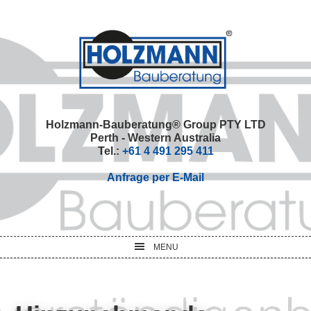
Skip
Skip
Skip
Skip
to
to
to
to
primary
main
primary
footer
navigation
content
sidebar
Holzmann-Bauberatung® Group PTY LTD
Perth - Western Australia
Tel.:
+61 4 491 295 411
Anfrage per E-Mail
MENU