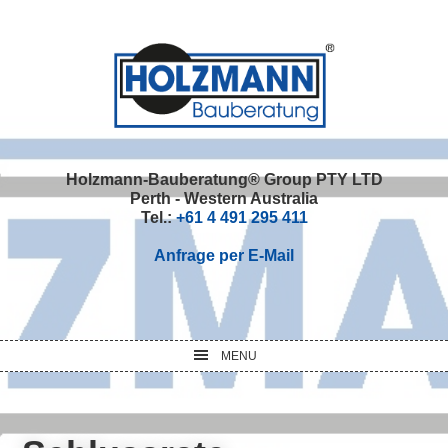
Skip
Skip
Skip
Skip
to
to
to
to
primary
main
primary
footer
navigation
content
sidebar
Holzmann-Bauberatung® Group PTY LTD
Perth - Western Australia
Tel.:
+61 4 491 295 411
Anfrage per E-Mail
MENU