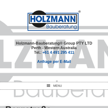
Skip
Skip
Skip
Skip
to
to
to
to
primary
main
primary
footer
navigation
content
sidebar
Holzmann-Bauberatung® Group PTY LTD
Perth - Western Australia
Tel.:
+61 4 491 295 411
Anfrage per E-Mail
MENU