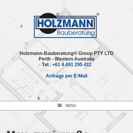
Skip
Skip
Skip
Skip
to
to
to
to
primary
main
primary
footer
navigation
content
sidebar
Holzmann-Bauberatung® Group PTY LTD
Perth - Western Australia
Tel.:
+61 4 491 295 411
Anfrage per E-Mail
MENU