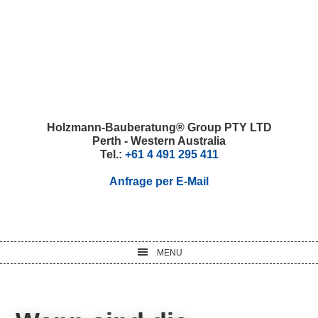
Skip
Skip
Skip
Skip
to
to
to
to
primary
main
primary
footer
navigation
content
sidebar
Holzmann-Bauberatung® Group PTY LTD
Perth - Western Australia
Tel.:
+61 4 491 295 411
Anfrage per E-Mail
MENU