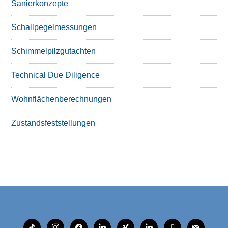
Sanierkonzepte
Schallpegelmessungen
Schimmelpilzgutachten
Technical Due Diligence
Wohnflächenberechnungen
Zustandsfeststellungen
tiktok
instagram
facebook
linkedin
xing
linkedin
mobile
mail