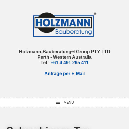
Skip
Skip
Skip
Skip
to
to
to
to
primary
main
primary
footer
navigation
content
sidebar
Holzmann-Bauberatung® Group PTY LTD
Perth - Western Australia
Tel.:
+61 4 491 295 411
Anfrage per E-Mail
MENU