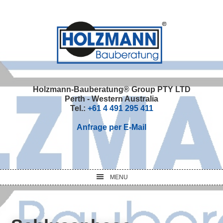
Skip
Skip
Skip
Skip
to
to
to
to
primary
main
primary
footer
navigation
content
sidebar
Holzmann-Bauberatung® Group PTY LTD
Perth - Western Australia
Tel.:
+61 4 491 295 411
Anfrage per E-Mail
MENU