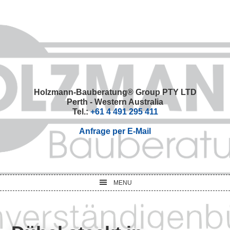
Skip
Skip
Skip
Skip
to
to
to
to
primary
main
primary
footer
navigation
content
sidebar
Holzmann-Bauberatung® Group PTY LTD
Perth - Western Australia
Tel.:
+61 4 491 295 411
Anfrage per E-Mail
MENU