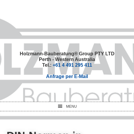
Skip
Skip
Skip
Skip
to
to
to
to
primary
main
primary
footer
navigation
content
sidebar
Holzmann-Bauberatung® Group PTY LTD
Perth - Western Australia
Tel.:
+61 4 491 295 411
Anfrage per E-Mail
MENU