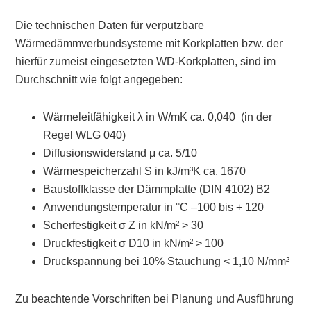
Die technischen Daten für verputzbare
Wärmedämmverbundsysteme mit Korkplatten bzw. der
hierfür zumeist eingesetzten WD-Korkplatten, sind im
Durchschnitt wie folgt angegeben:
Wärmeleitfähigkeit λ
in W/mK ca. 0,040 (in der
Regel WLG 040)
Diffusionswiderstand μ ca. 5/10
Wärmespeicherzahl S
in kJ/m
³
K ca. 1670
Baustoffklasse
der Dämmplatte (DIN 4102) B2
Anwendungstemperatur
in °C
–
100 bis + 120
Scherfestigkeit
σ
Z
in kN/m
²
> 30
Druckfestigkeit σ
D10
in kN/m
²
> 100
Druckspannung
bei 10% Stauchung < 1,10 N/mm
²
Zu beachtende Vorschriften bei Planung und Ausführung