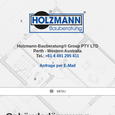
Skip
Skip
Skip
Skip
to
to
to
to
primary
main
primary
footer
navigation
content
sidebar
Holzmann-Bauberatung® Group PTY LTD
Perth - Western Australia
Tel.:
+61 4 491 295 411
Anfrage per E-Mail
MENU