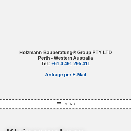
Skip
Skip
Skip
Skip
to
to
to
to
primary
main
primary
footer
navigation
content
sidebar
Holzmann-Bauberatung® Group PTY LTD
Perth - Western Australia
Tel.:
+61 4 491 295 411
Anfrage per E-Mail
MENU