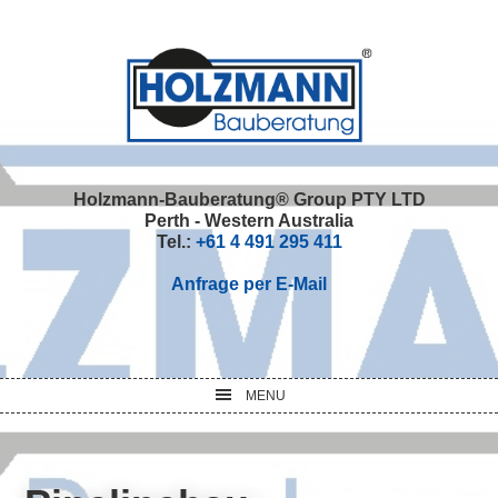
Skip
Skip
Skip
Skip
to
to
to
to
primary
main
primary
footer
navigation
content
sidebar
Holzmann-Bauberatung® Group PTY LTD
Perth - Western Australia
Tel.:
+61 4 491 295 411
Anfrage per E-Mail
MENU