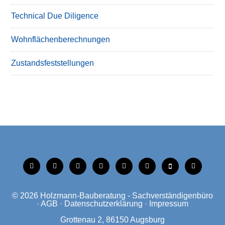
Technical Due Diligence
Wohnflächenberechnungen
Zustandsfeststellungen
tiktok
instagram
facebook
linkedin
xing
linkedin
mobile
mail
© 2026
Holzmann-Bauberatung - Sachverständigenbüro
·
AGB
·
Datenschutzerklärung
·
Impressum
Grottenau 2, 86150 Augsburg