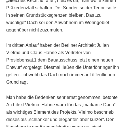
„Gleiches Recht für alle“, hieß es da, man wolle keinen
Präzedenzfall schaffen. Der Sender, so der Tenor, solle
in seinen Grundstücksgrenzen bleiben. Das „zu
wuchtige“ Dach sei den Anwohnern im Wohngebiet
gegenüber nicht zuzumuten.
Im dritten Anlauf haben der Berliner Architekt Julian
Vielmo und Claus Hahne als Vertreter von
Prosiebensat.1 dem Bauausschuss jetzt einen neuen
Entwurf vorgelegt. Diesmal ließen die Unterföhringer ihn
gelten – obwohl das Dach noch immer auf öffentlichen
Grund ragt.
Man habe die Bedenken sehr ernst genommen, betonte
Architekt Vielmo. Hahne warb für das „markante Dach“
als wichtiges Element des Projekts. Vielmo beschrieb
dieses als „schlanker und eleganter, aber kürzer“. Den
Nachbarn in der Bahnhofstraße werde es „nicht