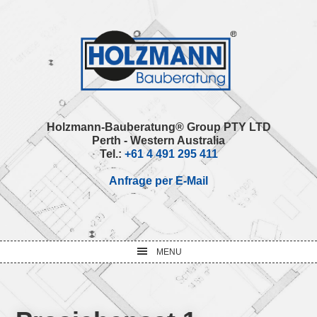
Skip
Skip
Skip
Skip
to
to
to
to
primary
main
primary
footer
navigation
content
sidebar
Holzmann-Bauberatung® Group PTY LTD
Perth - Western Australia
Tel.:
+61 4 491 295 411
Anfrage per E-Mail
MENU