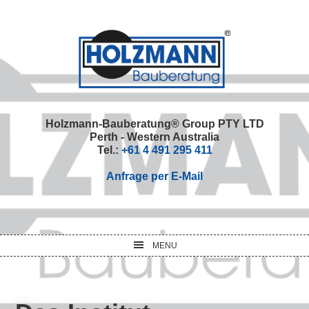
Skip
Skip
Skip
Skip
to
to
to
to
primary
main
primary
footer
navigation
content
sidebar
Holzmann-Bauberatung® Group PTY LTD
Perth - Western Australia
Tel.:
+61 4 491 295 411
Anfrage per E-Mail
MENU