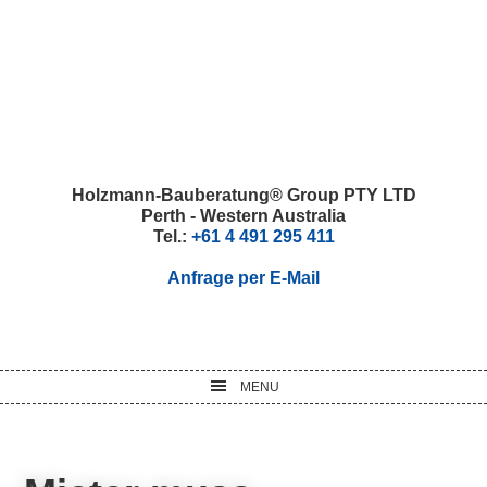
Skip
Skip
Skip
Skip
to
to
to
to
primary
main
primary
footer
navigation
content
sidebar
Holzmann-Bauberatung® Group PTY LTD
Perth - Western Australia
Tel.:
+61 4 491 295 411
Anfrage per E-Mail
MENU