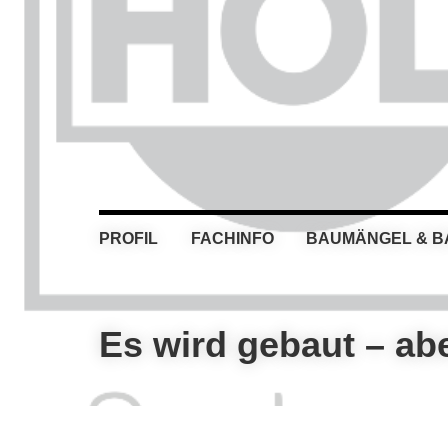
Skip
Skip
Skip
Skip
to
to
to
to
primary
main
primary
footer
navigation
content
sidebar
PROFIL
FACHINFO
BAUMÄNGEL & 
Es wird gebaut – abe