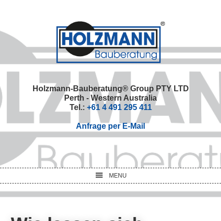
Skip
Skip
Skip
Skip
to
to
to
to
primary
main
primary
footer
navigation
content
sidebar
Holzmann-Bauberatung® Group PTY LTD
Perth - Western Australia
Tel.:
+61 4 491 295 411
Anfrage per E-Mail
MENU