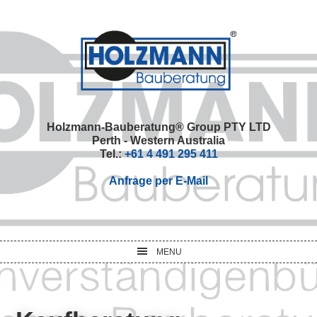
Skip
Skip
Skip
Skip
to
to
to
to
primary
main
primary
footer
navigation
content
sidebar
Holzmann-Bauberatung® Group PTY LTD
Perth - Western Australia
Tel.:
+61 4 491 295 411
Anfrage per E-Mail
MENU